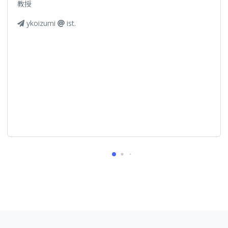
教授
ykoizumi
ist.